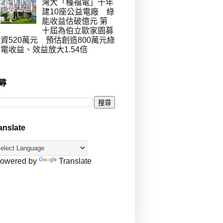
灣大「種福電」十年
建10座公益電廠 綠
能收益估破億元 第
十屆為伯立歐家園募
資520萬元 預估創造800萬元綠
電收益、效益放大1.54倍
尋
anslate
owered by
Translate