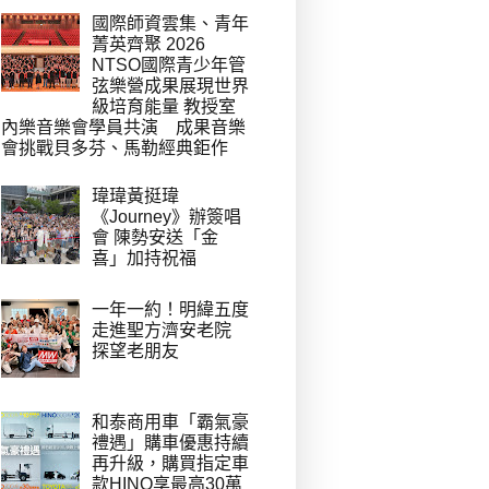
國際師資雲集、青年
菁英齊聚 2026
NTSO國際青少年管
弦樂營成果展現世界
級培育能量 教授室
內樂音樂會學員共演 成果音樂
會挑戰貝多芬、馬勒經典鉅作
瑋瑋黃挺瑋
《Journey》辦簽唱
會 陳勢安送「金
喜」加持祝福
一年一約！明緯五度
走進聖方濟安老院
探望老朋友
和泰商用車「霸氣豪
禮遇」購車優惠持續
再升級，購買指定車
款HINO享最高30萬