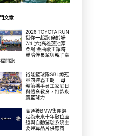
門文章
2026 TOYOTA RUN
挺你一起跑 樂齡場
7/4 (六)高雄蓮池潭
登場 金曲歌王羅時
豐陪伴長輩與親子幸
福開跑
裕隆籃球隊SBL總冠
軍四連霸王朝 母
親節攜手員工家庭日
與體育教育，打造永
續籃球力
高通獲BMW集團選
定為未來十年數位座
艙與自動駕駛系統主
要運算晶片供應商