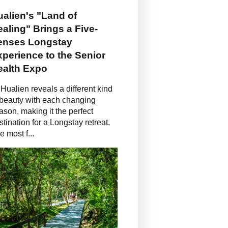
alien's "Land of
aling" Brings a Five-
enses Longstay
perience to the Senior
ealth Expo
Hualien reveals a different kind
 beauty with each changing
ason, making it the perfect
stination for a Longstay retreat.
e most f...