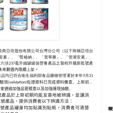
美商亞培股份有限公司台灣分公司（以下簡稱亞培台
安素」、「腎補納」、「普寧勝」、「管灌安素」、
計六項
毫升鐵罐罐裝營養產品之
製程
升級
新
批號
產
237
。
未來數週內陸續
上架
產品均已符合衛生福利部食品藥物管理署於本年
月
9
21
驗效
佐證資料已完成資料備查
。
上架前
，
(validation)
皆會通過加強品管稽查以及加強邊境抽驗
。
號產品於上架初期均能友善地被辨識，並讓消
批號產品，提供消費者以下辨識方法：
批號
產品罐身均加貼識別貼紙，消費者可清楚
精