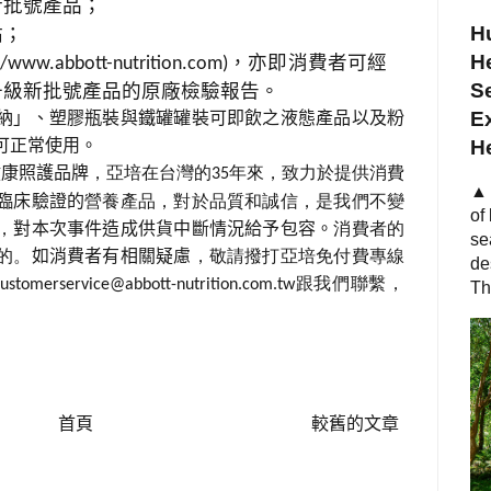
新批號產品；
Hu
貼；
He
，亦即消費者可經
//www.abbott-nutrition.com
)
S
升級新批號產品的原廠檢驗報告。
Ex
納」、塑膠瓶裝與鐵罐罐裝可即飲之液態產品以及粉
可正常使用。
H
健康照護品牌
，亞培在台灣的
年來，致力於提供消費
35
▲ 
臨床驗證的
營養產品，對於品質和誠信，是我們不變
of
，
對本次事件造成供貨中斷情況給予包容。
消費者的
se
的。
如消費者有相關疑慮
，敬請撥打亞培免付費專線
de
跟我們聯繫，
customerservice@abbott-nutrition.com.tw
Th
首頁
較舊的文章