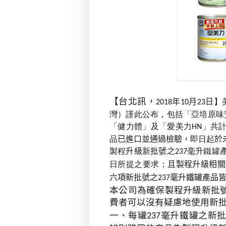
【台北訊，
年
月
日
】
2018
10
23
灣）謹此公布
，
包括「亞培原味
「健力體」及「愛美力
」共
HN
品
已進口並通過檢驗，
即日起
於
製程
升級
新
批號之
毫升鐵罐
237
日所提之要求；
且製程升級相關
六項新批號之
毫升鐵罐產品
237
本公司為確保製程升級新批
費者可以沒有疑慮地使用新
一、每罐
毫升鐵罐之
新
237