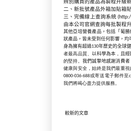
辨別購買的產品為製程升級
二、新批號產品外箱加貼箱
三、完備線上查詢系統
(
http:
由本公司官網查詢每批製程
其他亞培營養產品，包括「葡勝
狀產品，皆未受到任何影響，均
身為擁有超過
年歷史的全球
130
者最高品質、
以科學為本
，
且經
的堅持。
我們誠摯地感謝消費者
健康與安全，始終是我們最重視
或寄送電子郵件至
0800-036-688
我們將竭心盡力提供服務。
較新的文章