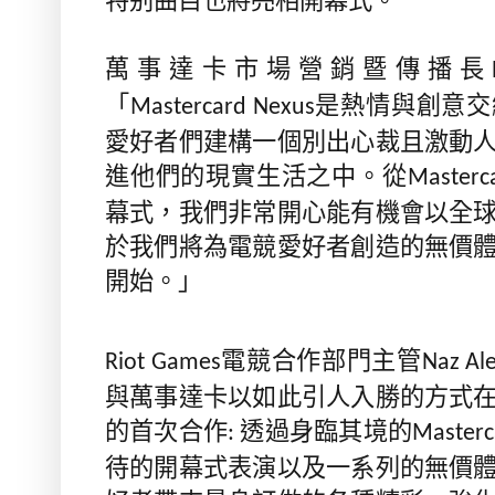
特别曲目也將亮相開幕式。
萬事達卡市場營銷暨傳播長
「
是熱情與創意交
Mastercard Nexus
愛好者們建構一個別出心裁且激動
進他們的現實生活之中。從
Masterc
幕式，我們非常開心能有機會以全
於我們將為電競愛好者創造的無價
開始。」
電競合作部門主管
Riot Games
Naz Al
與萬事達卡以如此引人入勝的方式
的首次合作
透過身臨其境的
:
Masterc
待的開幕式表演以及一系列的無價