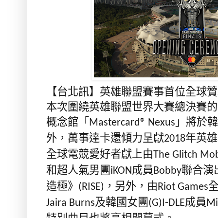
【台北訊】
英雄聯盟賽事首位全球贊
本次圍繞英雄聯盟世界大賽總決賽的
概念館「
」將於韓
Mastercard® Nexus
外，萬事達卡還傾力呈獻
年英雄
2018
全球電競愛好者獻上由
The Glitch Mo
和超人氣男團
成員
聯合演
iKON
Bobby
造極》
，另外，由
(RISE)
Riot Games
及韓國女團
成員
Jaira Burns
(G)I-DLE
Mi