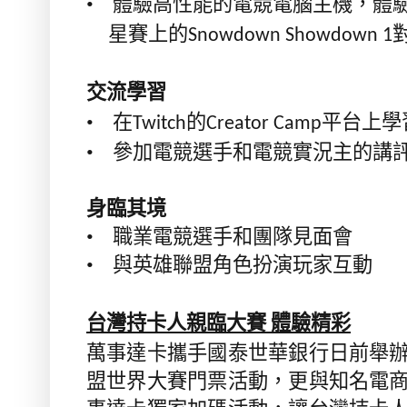
•
體驗高性能的電競電腦主機，體
星賽上的
Snowdown Showdown 1
交流學習
•
在
的
平台上學
Twitch
Creator Camp
•
參加電競選手和電競實況主的講
身臨其境
•
職業電競選手和團隊見面會
•
與英雄聯盟角色扮演玩家互動
台灣持卡人親臨大賽
體驗精彩
萬事達卡攜手國泰世華銀行日前舉
盟世界大賽門票活動，更與知名電