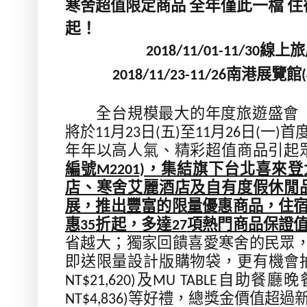
寒舍超值限定商品
全年僅此一檔
住
起！
線上旅
2018/11/01-11/30
南港展覽館
2018/11/23-11/26
全台規模最大的年度旅遊盛會
將於
月
日
五
至
月
日
一
首
11
23
(
)
11
26
(
)
年年以高人氣、精彩超值商品引起
編號
，集結旗下台北喜來登
M2201)
店、寒舍艾麗酒店及自有度假休閒
展，推出豐富的限量優惠商品，住
惠
折起，多達
項熱門商品保證
35
27
省越大；獨家回饋喜愛寒舍的民眾
即送限量設計版購物袋，
更有機會
及
自助餐廳晚
NT$21,620)
MU TABLE
等好禮，總獎金價值超過
NT$4,836)