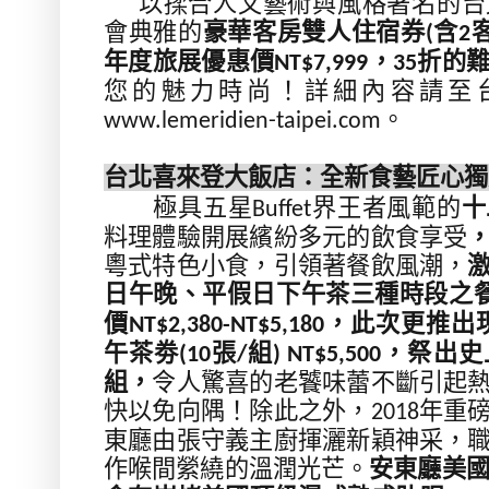
以揉合人文藝術與風格著名的台
會典雅的
豪華客房雙人住宿券
含
(
2
年度旅展優惠價
，
折的
NT$7,999
35
您的魅力時尚！詳細內容請至
。
www.lemeridien-taipei.com
台北喜來登大飯店：全新食藝匠心獨
極具五星
界王者風範的
十
Buffet
料理體驗開展繽紛多元的飲食享受
粵式特色小食，引領著餐飲風潮，
日午晚、平假日下午茶三種時段之
價
，此次更推出
NT$2,380-NT$5,180
午茶劵
張
組
，祭出史
(10
/
) NT$5,500
組，
令人驚喜的老饕味蕾不斷引起
快以免向隅！除此之外，
年重
2018
東廳由張守義主廚揮灑新穎神采，
作喉間縈繞的溫潤光芒。
安東廳美