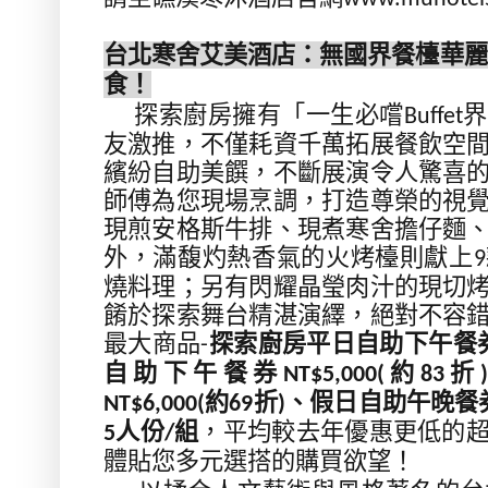
台北寒舍艾美酒店：無國界餐檯華麗
食！
探索廚房擁有「一生必嚐
界
Buffet
友激推，不僅耗資千萬拓展餐飲空
繽紛自助美饌，不斷展演令人驚喜
師傅為您現場烹調，打造尊榮的視
現煎安格斯牛排、現煮寒舍擔仔麵
外，滿馥灼熱香氣的火烤檯則獻上
9
燒料理；另有閃耀晶瑩肉汁的現切
餚於探索舞台精湛演繹，絕對不容
最大商品
探索廚房平日自助下午餐
-
自助下午餐券
約
折
NT$5,000(
83
)
約
折
、假日自助午晚餐
NT$6,000(
69
)
人份
組
，平均較去年優惠更低的
5
/
體貼您多元選搭的購買欲望！