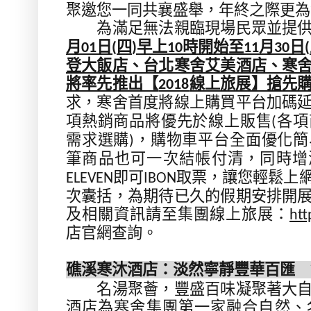
聚邀您一同共襄盛舉，年終之際更為
為滿足無法親臨現場民眾並提供
月
日
四
早上
時開始至
月
日
01
(
)
10
11
30
(
登大飯店、台北寒舍艾美酒店、寒
將率先推出【
線上旅展】搶先
2018
求，寒舍首度將線上購買平台加碼
項熱銷商品將優先於線上販售
各項
(
需求選購
，購物車平台全面優化簡
)
筆商品也可一次結帳付清，同時增
即可
取票，讓您輕鬆上
ELEVEN
IBON
次囊括，為期待已久的假期安排開
及相關資訊請至集團線上旅展：
htt
店官網查詢。
礁溪寒沐酒店：淡然寧靜豐華百匯 
名湯聚薈，豐盛百味凝聚著大自
酒店為寒舍集團第一家融合自然、