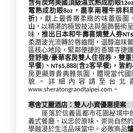
含有炭烤美國頂級濕式熟成肋眼
12o
電熟成肋眼
，盡享兩種牛排料
8oz
折
，獻上最香嫩柔緻的味蕾版圖
)
山
，以精湛的極致技法與盤飾藝術
味，
推出日本和牛壽喜燒雙人劵
NT$
柔潤波光流轉於唇齒間，溫醇滋味
區核心地段，緊鄰便捷的善導寺捷
登舒適
豪華客房雙人住宿券，雙重
/
早餐
、
含
客早餐
，皆約
)
NT$5,888(
2
)
房更顯尊貴典雅氛圍，體現當代國
貌。詳細內容請至台北
。
www.sheratongrandtaipei.com
寒舍艾麗酒店：雙人小資優惠提案 
座落於信義區都市花園秘境中的
義式餐廳，以忠於原味、崇尚自然
學融浸於生活品味當中。必敗商品