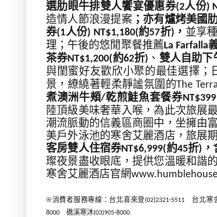
選肋眼牛排雙人饗宴優惠券
人份
(2
) 
造情人節浪漫提案
；亦有爐烤美國
券
人份
約
折
，
並享
(1
)
NT$1,180(
57
)
理；午後的悠閒聚餐推薦
La Farfalla
茶券
約
折
、
雙人自助下
NT$1,200(
62
)
與閨蜜好友歡欣小聚的最佳選擇；
景，繚繞著輕柔靜謐氛圍的
The Terr
煮澳洲牛頰
乾煎鮭魚
套餐券
/
NT$399
陸頂級美味奢華入喉，為此次旅展
潮流脈動的信義區商圈中，坐擁由
美戶外泳池的寒舍艾麗酒店，旅展
客房雙人住宿券
約
折
，
NT$6,999(
45
)
璨夜景盡收眼底，提供您溫暖和諧
寒舍艾麗酒店官網
www.humblehouse
※
消費者服務專線：台北喜來登
台北寒
(02)2321-5511
礁溪寒沐
8000
(03)905-8000