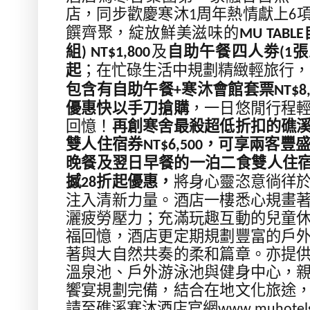
店，同步歡慶寒沐
周年熱情獻上
1
6
饌齊聚，綻放鮮美滋味的
MU TABLE
組
及
自助午餐四人劵
張
)
NT$1,800
(1
起
；在忙碌生活中規劃精緻輕旅行，
包含有自助午餐
寒沐會館套票
+
NT$8
優惠快以手刀搶購
，一日悠閒行程
回憶！
再創寒舍最殺超低折扣的礁
雙人住宿券
，可享兩客豐
NT$6,500
晚餐及翌日早餐的一泊二食雙人住
撼
折起優惠，
將身心靈恣意徜徉
28
注入清新力量。酒店一樓悉心規畫
灑疲勞壓力；充滿玩趣互動的兒童
福回憶，酒店更定期規劃豐富的戶
著與大自然共奏的柔和篇章。亦提
溫泉池、戶外游泳池與健身中心，
饗宴規劃完備，結合在地文化旅途
請至礁溪寒沐酒店官網
www.muhotel