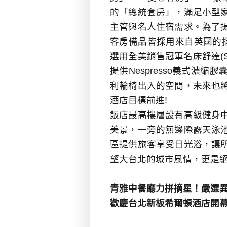
的「總統套房」，滿足小型
主管與名人住宿需求。
為了
客房備品皆採用來自英國的
選用全美銷售冠軍名床舒達
(
提供
Nespresso
義式濃縮膠
利輪椅出入的空間，未來也
酒店目標前進
!
飯店最高樓層設有高級健身
美景，一旁的無邊際露天泳
區提供旅客享受日光浴，讓
望大台北的城市風情，更是
青雅中餐廳力拼摘星
！嚴選
歡慶台北新板希爾頓酒店開