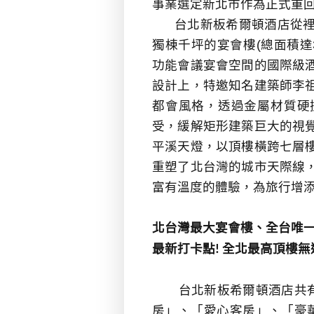
事業選定新北市作為正式重
台北新板希爾頓酒店從裡
獨棟千坪的宴會樓
(
總面積達
功能會議宴會空間的國際級
設計上，
特邀知名建築師李
都會風格，透過金屬材質硬
受，緩解矩形建築巨大的視
平溪天燈，以頂樓橫跨七層
重塑了北台灣的城市天際線
富有溫度的體驗，為旅行增
北台灣最大宴會樓、全台唯
最新打卡點
全北最高頂樓無
!
台北新板希爾頓酒店共
房」、「愛心客房」、「豪