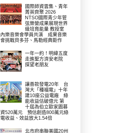
國際師資雲集、青年
菁英齊聚 2026
NTSO國際青少年管
弦樂營成果展現世界
級培育能量 教授室
內樂音樂會學員共演 成果音樂
會挑戰貝多芬、馬勒經典鉅作
一年一約！明緯五度
走進聖方濟安老院
探望老朋友
讓善款發電20年 台
灣大「種福電」十年
建10座公益電廠 綠
能收益估破億元 第
十屆為伯立歐家園募
資520萬元 預估創造800萬元綠
電收益、效益放大1.54倍
北市府串聯美國20州