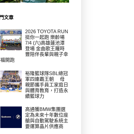
門文章
2026 TOYOTA RUN
挺你一起跑 樂齡場
7/4 (六)高雄蓮池潭
登場 金曲歌王羅時
豐陪伴長輩與親子幸
福開跑
裕隆籃球隊SBL總冠
軍四連霸王朝 母
親節攜手員工家庭日
與體育教育，打造永
續籃球力
高通獲BMW集團選
定為未來十年數位座
艙與自動駕駛系統主
要運算晶片供應商