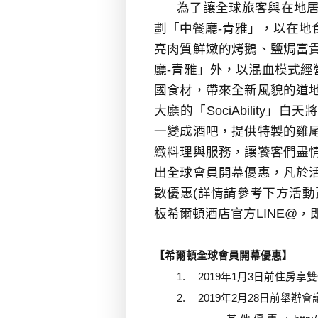
為了讓全球旅客與在地居
劃「中餐廳
-
青雅」，以在地
亮肉質鮮嫩的烤鵝、鹽焗富
廳
-
青雅」
外，以混血模式經
國食材，帶來全新風貌的道
大廳的
「
SociAbility
」白天將
一變成酒吧，提供特製的雞
緻料理與服務，讓饕客們盡
出全球會員開幕優惠，凡於
數優惠
(
詳情請參考下方活動
板希爾頓酒店官方
LINE@
，
【希爾頓全球會員開幕優惠】
1.
2019
年
1
月
3
日前住房享雙
2.
2019
年
2
月
28
日前舉辦會