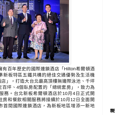
擁有百年歷史的國際連鎖酒店「
Hilton
希爾頓酒
準新板特區五鐵共構的絕佳交通優勢及生活機
酒店」，打造大台北最高頂樓無邊際泳池、千坪
近百坪、
4
個臥房配置的「總統套房」
，致力為
服務。台北新板希爾頓酒店於
10
月
4
日正式開
住房和餐飲相關服務將接續於
10
月
12
日全面開
市首間國際連鎖酒店，為新板地區增添一新地
精