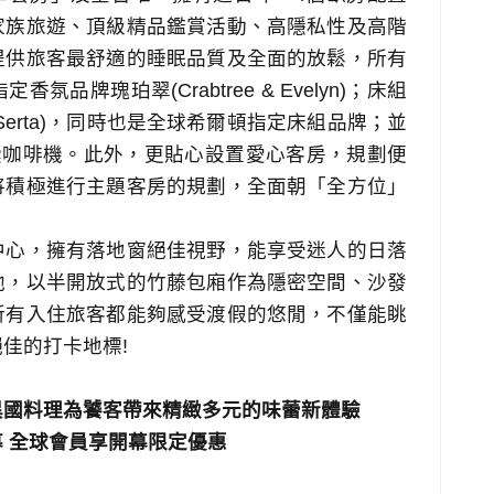
家族旅遊、頂級精品鑑賞活動、高隱私性及高階
提供旅客最舒適的睡眠品質及全面的放鬆，所有
指定香氛品牌瑰珀翠
(Crabtree & Evelyn)
；床組
Serta)
，同時也是全球希爾頓指定床組品牌；並
囊咖啡機。此外，更貼心設置愛心客房，規劃便
將積極進行主題客房的規劃，全面朝「全方位」
中心，擁有落地窗絕佳視野，能享受迷人的日落
池，以半開放式的竹藤包廂作為隱密空間、沙發
所有入住旅客都能夠感受渡假的悠閒，不僅能眺
絕佳的打卡地標
!
異國料理為饕客帶來
精緻多元的味蕾新體驗
幕
全球會員享開幕限定優惠