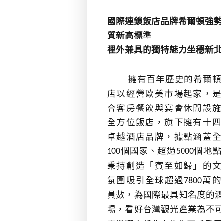
國際連鎖飯店品牌希爾頓強
質新高標準
裡外兼具的獨特魅力坐穩新
擁有百年歷史的希爾頓
店以經營歐美市場起家，
合客房餐飲與宴會休閒設
全方位飯店，旗下擁有十
卓越酒店品牌，據點涵蓋
個國家、超過
個地
100
5000
秉持創造「賓至如歸」的
氛圍吸引全球超過
萬的
7800
員數，
為國際最具知名度的
場，
看好台灣觀光產業為
不