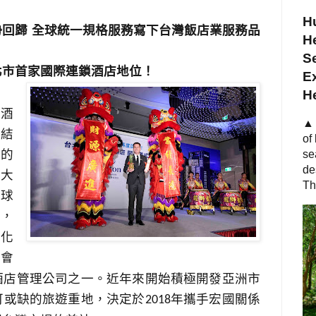
Hu
勢回歸
全球統一規格服務寫下台灣飯店業服務品
He
S
北市首家國際連鎖酒店地位！
Ex
H
酒
▲ 
是結
of
施的
se
de
四大
Th
全球
點，
文化
會
酒店管理公司之一。近年來開始積極開發亞洲市
可或缺的旅遊重地，決定於
年攜手宏國關係
2018