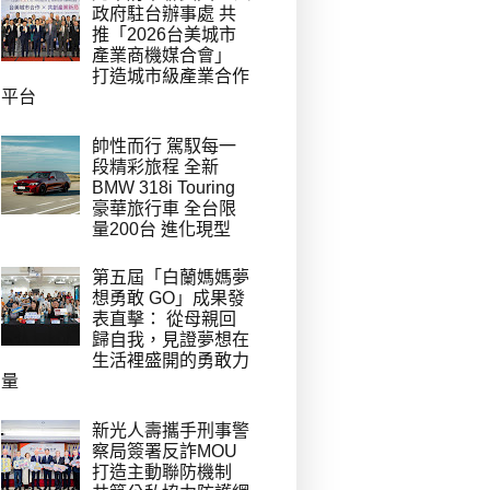
政府駐台辦事處 共
推「2026台美城市
產業商機媒合會」
打造城市級產業合作
平台
帥性而行 駕馭每一
段精彩旅程 全新
BMW 318i Touring
豪華旅行車 全台限
量200台 進化現型
第五屆「白蘭媽媽夢
想勇敢 GO」成果發
表直擊： 從母親回
歸自我，見證夢想在
生活裡盛開的勇敢力
量
新光人壽攜手刑事警
察局簽署反詐MOU
打造主動聯防機制