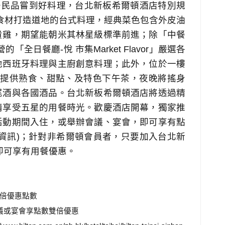
民品嘗到好料理，台北新板希爾頓酒店特別規
食材打造道地的台式料理，經典菜色包含
外皮油
貴雞，期望
能朝米其林星級標準前進；
除
「中餐
營的「全日餐廳
-
悅
市集
Market Flavor
」嚴選各
地西班牙料理與主廚創意料理；此外，位於一樓
提供熟食、甜點、及特色下午茶，夜晚將搖身
尾酒與各國酒品。
台北新板希爾頓酒店將透過精
情享受五星的用餐時光。歡慶酒店開幕，獨家推
活動期間入住，或舉辦會議、宴會，即可享有點
資訊
)
；針對非希爾頓會員者，只要加入台北新
即可享有用餐優惠。
倍優惠點數
議或宴會享點數雙倍優惠