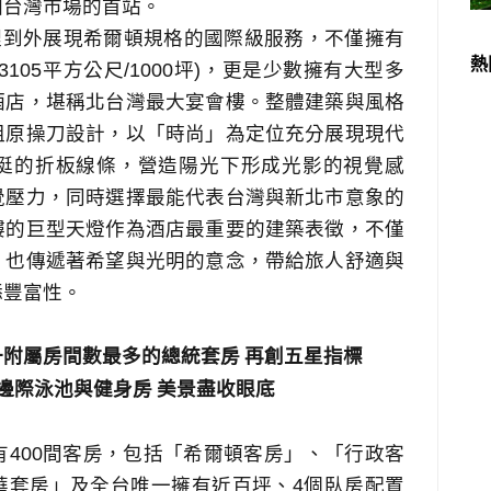
回台灣市場的首站。
到外展現希爾頓規格的國際級服務，不僅擁有
熱
3105
平方公尺
/1000
坪
)
，更是少數擁有大型多
酒店，堪稱北台灣最大宴會樓。整體建築與風格
祖原操刀設計，以「時尚」為定位充分展現現代
挺的折板線條，營造陽光下形成光影的視覺感
覺壓力，同時選擇最能代表台灣與新北市意象的
樓的巨型天燈作為酒店最重要的建築表徵，不僅
，也傳遞著希望與光明的意念，帶給旅人舒適與
添豐富性。
一附屬房間數最多的總統套房
再創五星指標
邊際泳池與健身房
美景盡收眼底
有
400
間客房，包括「希爾頓客房」、「行政客
華套房」及全台唯一擁有近百坪、
4
個臥房配置