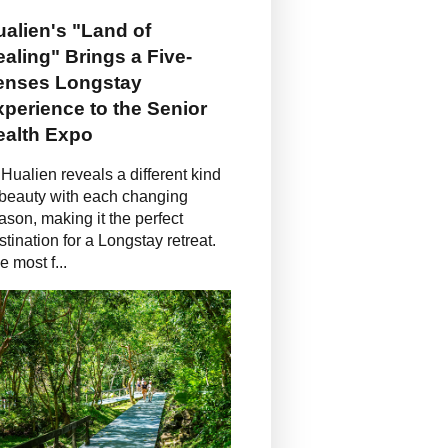
alien's "Land of
aling" Brings a Five-
enses Longstay
perience to the Senior
ealth Expo
Hualien reveals a different kind
 beauty with each changing
ason, making it the perfect
stination for a Longstay retreat.
e most f...