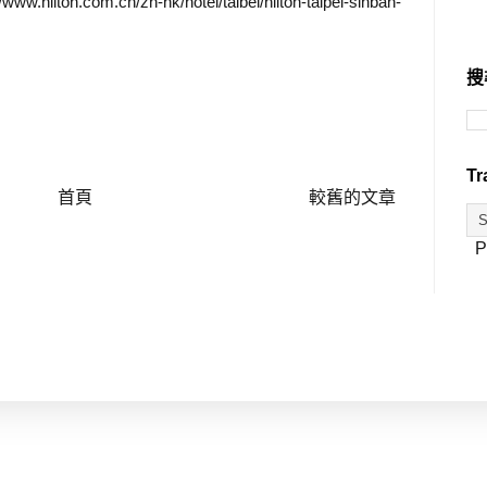
//www.hilton.com.cn/zh-hk/hotel/taibei/hilton-taipei-sinban-
搜
Tr
首頁
較舊的文章
P