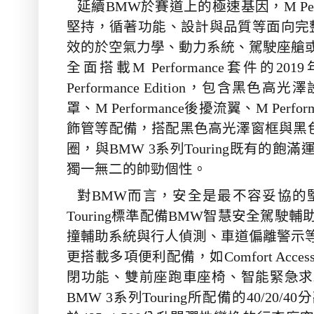
延續
BMW
於賽道上的極速基因，
M Pe
堅持，循著功能、設計與品質等面向完
效的於空氣力學、動力系統、駕駛座艙
全面搭載
M Performance
套件的
2019
Performance Edition
，包含黑色高光澤
罩、
M Performance
後擾流翼、
M Perfor
飾管等配備，搭配黑色高光澤窗框與黑
圈，與
BMW 3
系列
Touring
既有的飽滿
獨一無二的帥勁個性。
對
BMW
而言，安全是最不容妥協的
Touring
標準配備
BMW
智慧安全駕駛輔
撞輔助系統與行人偵測、車道偏離警示
更搭載多項便利配備，如
Comfort Acces
閉功能、雙前座跑車座椅、智能緊急求
BMW 3
系列
Touring
所配備的
40/20/40
分