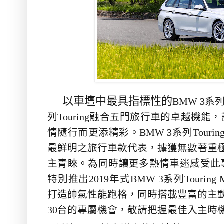
以車壇中最具指標性的
BMW 3
系
列
Touring
融合五門旅行車的卓越機能，
情隨行而更添精彩。
BMW 3
系列
Tourin
最鮮明之旅行車款代表，擄獲無數著重
主青睞。為同時讓更多熱情車迷感受此
特別推出
2019
年式
BMW 3
系列
Touring 
打造帥氣性能跑格，同時搭載豐富的主
30
台的專屬機會，敬請把握最佳入主時