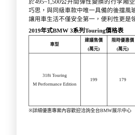
於
495~1,500
公升間彈性變換的行李廂
巧思，與同級車款中唯一具備的後擋風
讓用車生活不僅安全第一，便利性更是
2019
年式
BMW 3
系列
Touring
價格表
建議售價
限時優惠價
車型
(
萬元
)
(
萬元
)
318i Touring
199
179
M Performance Edition
※
詳細優惠專案內容歡迎洽詢全台
BMW
展示中心